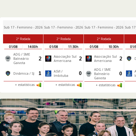
Sub 17 - Feminino - 2026
Sub 17 - Feminino - 2026
Sub 17 - Feminino - 2026
Sub 17
2ª Rodada
2ª Rodada
2ª Rodada
01/08
14:00h
01/08
11:30h
01/08
10:30h
01/
ADG / SME
Associação Sul
Associação Sul
2
2
2
Balneário
Americana
Americana
Gaivota
ADG / SME
ASVI /
A
1
0
0
Dinâmica / SJ
Balneário
Imbituba
Gaivota
+ estatísticas
+ estatísticas
+ estatísticas