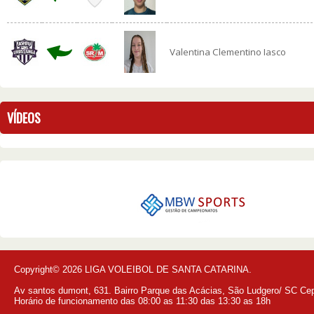
Valentina Clementino Iasco
VÍDEOS
Copyright© 2026 LIGA VOLEIBOL DE SANTA CATARINA.
Av santos dumont, 631. Bairro Parque das Acácias, São Ludgero/ SC Ce
Horário de funcionamento das 08:00 as 11:30 das 13:30 as 18h