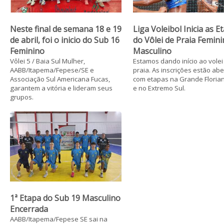
Neste final de semana 18 e 19
Liga Voleibol Inicia as E
de abril, foi o inicio do Sub 16
do Vôlei de Praia Femini
Feminino
Masculino
Vôlei 5 / Baia Sul Mulher,
Estamos dando início ao volei
AABB/Itapema/Fepese/SE e
praia. As inscrições estão abe
Associação Sul Americana Fucas,
com etapas na Grande Florian
garantem a vitória e lideram seus
e no Extremo Sul.
grupos.
1ª Etapa do Sub 19 Masculino
Encerrada
AABB/Itapema/Fepese SE sai na