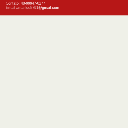
Contato: 48-99947-0277
Email amarildo8791@gmail.com