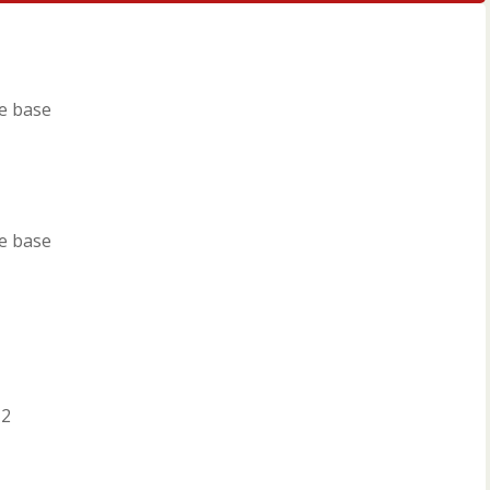
e base
e base
Laura Petry Borges
Equipe: Avofel / Coc / L
ATLETA MVP 2ª ETAPA SU
12