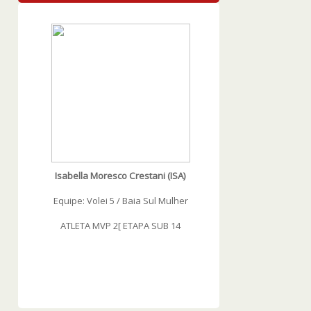
WOWSlider.com
ages
B 14