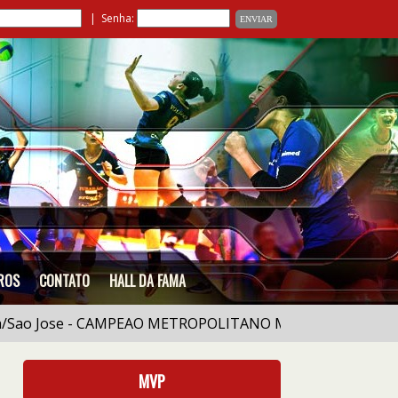
| Senha:
ROS
CONTATO
HALL DA FAMA
ao Jose - CAMPEAO METROPOLITANO MASCULINO |
07/
MVP