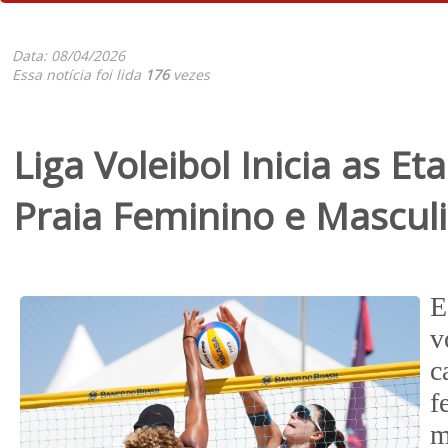
Data: 08/04/2026
Essa notícia foi lida
176
vezes
Liga Voleibol Inicia as Et
Praia Feminino e Mascul
E
v
c
f
m