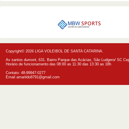
Copyright© 2026 LIGA VOLEIBOL DE SANTA CATARINA.
Av santos dumont, 631. Bairro Parque das Acácias, São Ludgero/ SC Ce
Horário de funcionamento das 08:00 as 11:30 das 13:30 as 18h
Contato: 48-99947-0277
Email amarildo8791@gmail.com