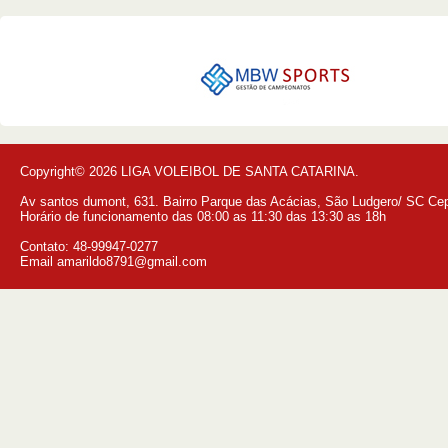
Copyright© 2026 LIGA VOLEIBOL DE SANTA CATARINA.
Av santos dumont, 631. Bairro Parque das Acácias, São Ludgero/ SC Ce
Horário de funcionamento das 08:00 as 11:30 das 13:30 as 18h
Contato: 48-99947-0277
Email amarildo8791@gmail.com