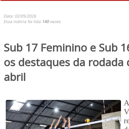
Data: 02/05/2026
Essa notícia foi lida
140
vezes
Sub 17 Feminino e Sub 1
os destaques da rodada d
abril
A
V
r