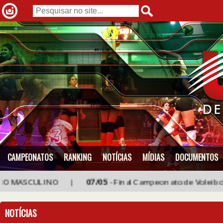
CAMPEONATOS
RANKING
NOTÍCIAS
MÍDIAS
DOCUMENTOS
NO MASCULINO |
07/05
- Final Campeonato de Voleibol Femi
NOTÍCIAS