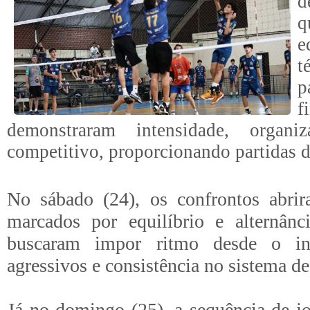
d
e
t
p
f
demonstraram intensidade, organiz
competitivo, proporcionando partidas d
No sábado (24), os confrontos abri
marcados por equilíbrio e alternânc
buscaram impor ritmo desde o iní
agressivos e consistência no sistema de
Já no domingo (25), a sequência de jo