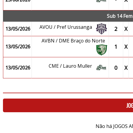
Sub 14 Fem 
AVOU / Pref Urussanga
2
X
13/05/2026
AVBN / DME Braço do Norte
1
X
13/05/2026
CME / Lauro Muller
0
X
13/05/2026
JO
Não há JOGOS A