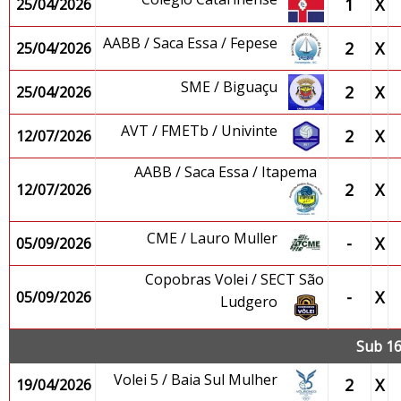
1
X
25/04/2026
AABB / Saca Essa / Fepese
2
X
25/04/2026
SME / Biguaçu
2
X
25/04/2026
AVT / FMETb / Univinte
2
X
12/07/2026
AABB / Saca Essa / Itapema
2
X
12/07/2026
CME / Lauro Muller
-
X
05/09/2026
Copobras Volei / SECT São
-
X
05/09/2026
Ludgero
Sub 16
Volei 5 / Baia Sul Mulher
2
X
19/04/2026