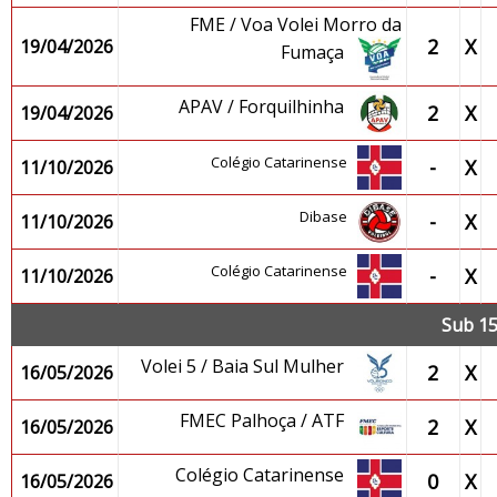
FME / Voa Volei Morro da
2
X
19/04/2026
Fumaça
APAV / Forquilhinha
2
X
19/04/2026
Colégio Catarinense
-
X
11/10/2026
Dibase
-
X
11/10/2026
Colégio Catarinense
-
X
11/10/2026
Sub 15
Volei 5 / Baia Sul Mulher
2
X
16/05/2026
FMEC Palhoça / ATF
2
X
16/05/2026
Colégio Catarinense
0
X
16/05/2026