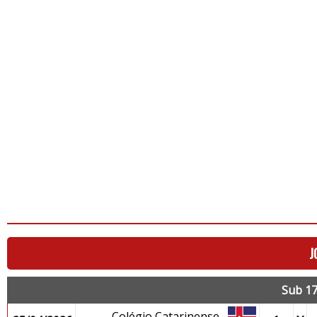
J
Sub 17
Colégio Catarinense