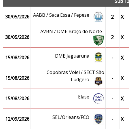
Sub 13
AABB / Saca Essa / Fepese
2
X
30/05/2026
AVBN / DME Braço do Norte
2
X
30/05/2026
DME Jaguaruna
-
X
15/08/2026
Copobras Volei / SECT São
-
X
15/08/2026
Ludgero
Elase
-
X
15/08/2026
SEL/Orleans/FCO
-
X
12/09/2026