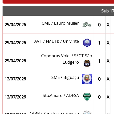
Sub 17
CME / Lauro Muller
0
X
25/04/2026
AVT / FMETb / Univinte
1
X
25/04/2026
Copobras Volei / SECT São
1
X
25/04/2026
Ludgero
SME / Biguaçu
0
X
12/07/2026
Sto.Amaro / ADESA
0
X
12/07/2026
AABB / Saca Essa / Fepese