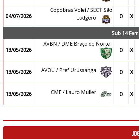
Copobras Volei / SECT São
0
X
04/07/2026
Ludgero
Sub 14 Fem 
AVBN / DME Braço do Norte
0
X
13/05/2026
AVOU / Pref Urussanga
0
X
13/05/2026
CME / Lauro Muller
0
X
13/05/2026
JO