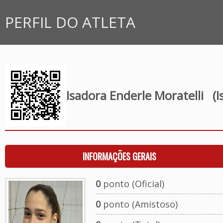
PERFIL DO ATLETA
Isadora Enderle Moratelli
(Is
INFORMAÇÕES GERAIS
0
ponto (Oficial)
0
ponto (Amistoso)