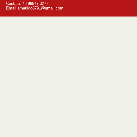
Contato: 48-99947-0277
Email amarildo8791@gmail.com