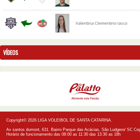
Valentina Clementino Iasco
VÍDEOS
Copyright© 2026 LIGA VOLEIBOL DE SANTA CATARINA.
Av santos dumont, 631. Bairro Parque das Acácias, São Ludgero/ SC Ce
Horário de funcionamento das 08:00 as 11:30 das 13:30 as 18h