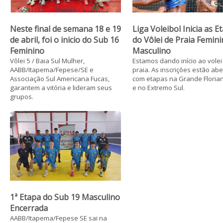
Neste final de semana 18 e 19
Liga Voleibol Inicia as E
de abril, foi o inicio do Sub 16
do Vôlei de Praia Femini
Feminino
Masculino
Vôlei 5 / Baia Sul Mulher,
Estamos dando início ao volei
AABB/Itapema/Fepese/SE e
praia. As inscrições estão abe
Associação Sul Americana Fucas,
com etapas na Grande Florian
garantem a vitória e lideram seus
e no Extremo Sul.
grupos.
1ª Etapa do Sub 19 Masculino
Encerrada
AABB/Itapema/Fepese SE sai na