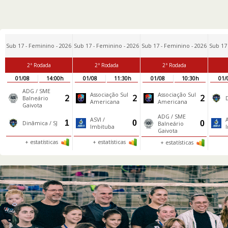
Sub 17 - Feminino - 2026
Sub 17 - Feminino - 2026
Sub 17 - Feminino - 2026
Sub 17
2ª Rodada
2ª Rodada
2ª Rodada
01/08
14:00h
01/08
11:30h
01/08
10:30h
01/
ADG / SME
Associação Sul
Associação Sul
2
2
2
Balneário
Americana
Americana
Gaivota
ADG / SME
ASVI /
A
1
0
0
Dinâmica / SJ
Balneário
Imbituba
Gaivota
+ estatísticas
+ estatísticas
+ estatísticas